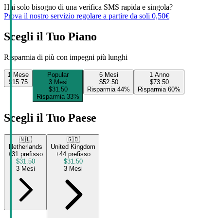
Hai solo bisogno di una verifica SMS rapida e singola?
Prova il nostro servizio regolare a partire da soli 0,50€
Scegli il Tuo Piano
Risparmia di più con impegni più lunghi
1 Mese
Popular
6 Mesi
1 Anno
$15.75
3 Mesi
$52.50
$73.50
$31.50
Risparmia 44%
Risparmia 60%
Risparmia 33%
Scegli il Tuo Paese
🇳🇱
🇬🇧
Netherlands
United Kingdom
+31 prefisso
+44 prefisso
$31.50
$31.50
3 Mesi
3 Mesi