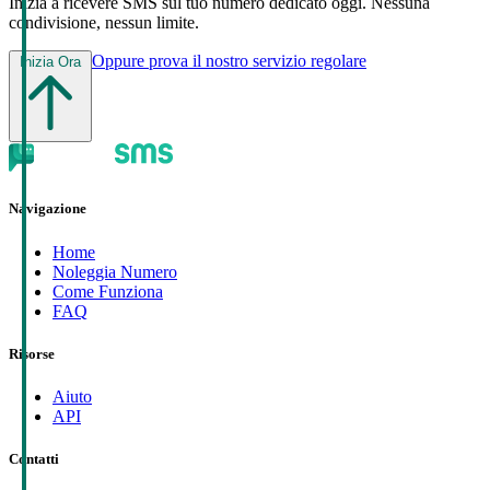
Inizia a ricevere SMS sul tuo numero dedicato oggi. Nessuna
condivisione, nessun limite.
Oppure prova il nostro servizio regolare
Inizia Ora
Navigazione
Home
Noleggia Numero
Come Funziona
FAQ
Risorse
Aiuto
API
Contatti