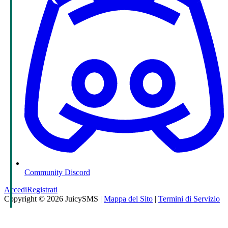
×
This website uses cookies
We use cookies to personalise content, ads and to analyse our traffic.
We also share information about your use of our site with our
advertising and analytics partners who may combine it with other
information that you’ve provided to them or that they’ve collected
from your use of their services.
Read more
STRICTLY NECESSARY
PERFORMANCE
TARGETING
FUNCTIONALITY
UNCLASSIFIED
SHOW DETAILS
Community Discord
ACCEPT ALL
Accedi
Registrati
Copyright © 2026 JuicySMS |
Mappa del Sito
|
Termini di Servizio