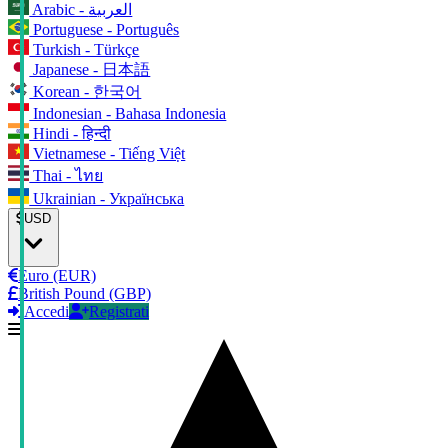
Arabic - العربية
Portuguese - Português
Turkish - Türkçe
Japanese - 日本語
Korean - 한국어
Indonesian - Bahasa Indonesia
Hindi - हिन्दी
Vietnamese - Tiếng Việt
Thai - ไทย
Ukrainian - Українська
USD
Euro (EUR)
British Pound (GBP)
Accedi
Registrati