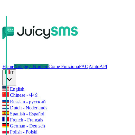
Home
Noleggia Numero
Come Funziona
FAQ
Aiuto
API
IT
English
Chinese - 中文
Russian - русский
Dutch - Nederlands
Spanish - Español
French - Français
German - Deutsch
Polish - Polski