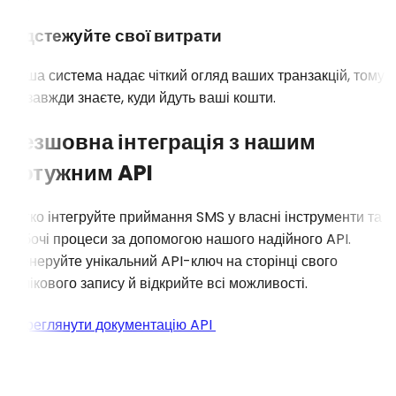
Відстежуйте свої витрати
Наша система надає чіткий огляд ваших транзакцій, тому
ви завжди знаєте, куди йдуть ваші кошти.
Безшовна інтеграція з нашим
потужним API
Легко інтегруйте приймання SMS у власні інструменти та
робочі процеси за допомогою нашого надійного API.
Згенеруйте унікальний API-ключ на сторінці свого
облікового запису й відкрийте всі можливості.
Переглянути документацію API