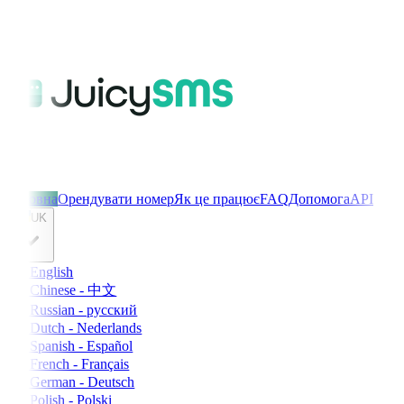
Головна
Орендувати номер
Як це працює
FAQ
Допомога
API
UK
English
Chinese - 中文
Russian - русский
Dutch - Nederlands
Spanish - Español
French - Français
German - Deutsch
Polish - Polski