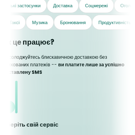
Кур'єрські застосунки
Доставка
Соцмережі
Ог
Таксі
Музика
Бронювання
Продуктивність
Як це працює?
Насолоджуйтесь блискавичною доставкою без
прихованих платежів --
ви платите лише за успішно
доставлену SMS
Оберіть свій сервіс