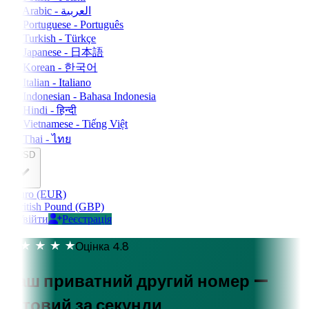
Arabic - العربية
Portuguese - Português
Turkish - Türkçe
Japanese - 日本語
Korean - 한국어
Italian - Italiano
Indonesian - Bahasa Indonesia
Hindi - हिन्दी
Vietnamese - Tiếng Việt
Thai - ไทย
USD
Euro (EUR)
British Pound (GBP)
Увійти
Реєстрація
Оцінка 4.8
Ваш приватний другий номер —
готовий за секунди