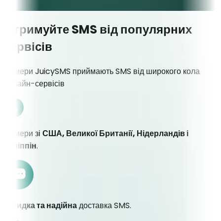
Отримуйте SMS від популярних
сервісів
Номери JuicySMS приймають SMS від широкого кола
онлайн-сервісів
Номери зі
США, Великої Британії, Нідерландів і
Філіппін
.
Швидка та надійна
доставка SMS.