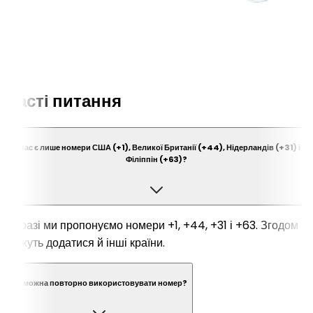
Часті питання
У вас є лише номери США (+1), Великої Британії (+44), Нідерландів (+31) і
Філіппін (+63)?
Наразі ми пропонуємо номери +1, +44, +31 і +63. Згодом
можуть додатися й інші країни.
Чи можна повторно використовувати номер?