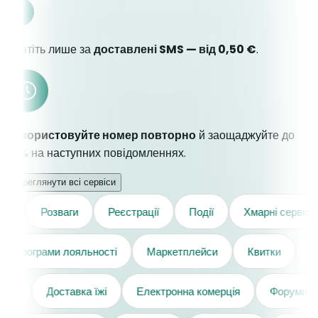
Платіть лише за
доставлені SMS — від 0,50 €
.
Використовуйте номер повторно
й заощаджуйте до
50% на наступних повідомленнях.
Переглянути всі сервіси
Розваги
Реєстрації
Події
Хмарні сервіси
я
Програми лояльності
Маркетплейси
Квитки
і
Доставка їжі
Електронна комерція
Форуми