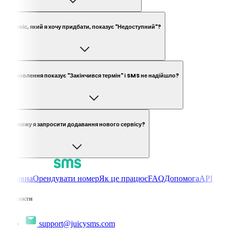
Сервіс, який я хочу придбати, показує "Недоступний"?
Замовлення показує "Закінчився термін" і SMS не надійшло?
Чи можу я запросити додавання нового сервісу?
Головна
Орендувати номер
Як це працює
FAQ
Допомога
API
Контакти
support@juicysms.com