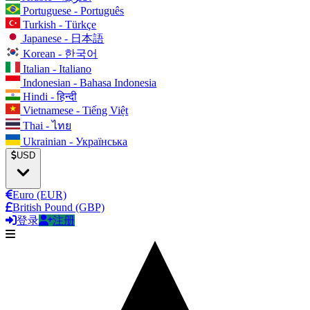
Portuguese - Português
Turkish - Türkçe
Japanese - 日本語
Korean - 한국어
Italian - Italiano
Indonesian - Bahasa Indonesia
Hindi - हिन्दी
Vietnamese - Tiếng Việt
Thai - ไทย
Ukrainian - Українська
USD
Euro (EUR)
British Pound (GBP)
登录
注册