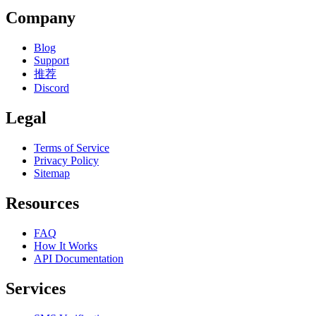
Company
Blog
Support
推荐
Discord
Legal
Terms of Service
Privacy Policy
Sitemap
Resources
FAQ
How It Works
API Documentation
Services