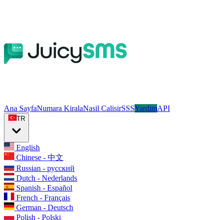
Ana Sayfa
Numara Kirala
Nasil Calisir
SSS
Yardim
API
TR
English
Chinese - 中文
Russian - русский
Dutch - Nederlands
Spanish - Español
French - Français
German - Deutsch
Polish - Polski