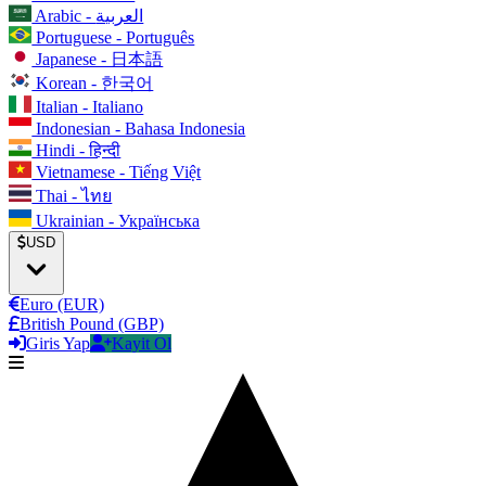
Arabic - العربية
Portuguese - Português
Japanese - 日本語
Korean - 한국어
Italian - Italiano
Indonesian - Bahasa Indonesia
Hindi - हिन्दी
Vietnamese - Tiếng Việt
Thai - ไทย
Ukrainian - Українська
USD
Euro (EUR)
British Pound (GBP)
Giris Yap
Kayit Ol